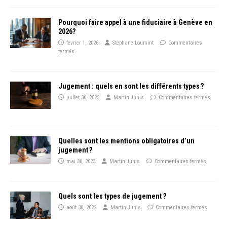
Pourquoi faire appel à une fiduciaire à Genève en
2026?
février 1, 2026
Stéphane Loumint
Commentaires
fermés
Jugement : quels en sont les différents types ?
juillet 30, 2023
Martin Junis
Commentaires fermés
Quelles sont les mentions obligatoires d’un
jugement ?
mai 30, 2023
Martin Junis
Commentaires fermés
Quels sont les types de jugement ?
août 30, 2022
Martin Junis
Commentaires fermés