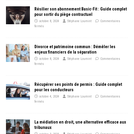
Résilier son abonnement Basic-Fit : Guide complet
pour sortir du piège contractuel
octobre 8, 2024
Stéphane Loumint
Commentaires
fermés
Divorce et patrimoine commun : Démêler les
enjeux financiers de la séparation
octobre 8, 2024
Stéphane Loumint
Commentaires
fermés
Récupérer ses points de permis : Guide complet
pour les conducteurs
octobre 4, 2024
Stéphane Loumint
Commentaires
fermés
La médiation en droit, une alternative efficace aux
tribunaux