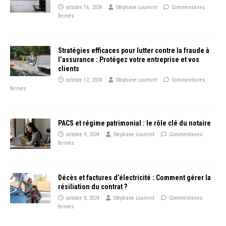
octobre 16, 2024
Stéphane Loumint
Commentaires
fermés
Stratégies efficaces pour lutter contre la fraude à
l’assurance : Protégez votre entreprise et vos
clients
octobre 12, 2024
Stéphane Loumint
Commentaires
fermés
PACS et régime patrimonial : le rôle clé du notaire
octobre 9, 2024
Stéphane Loumint
Commentaires
fermés
Décès et factures d’électricité : Comment gérer la
résiliation du contrat ?
octobre 8, 2024
Stéphane Loumint
Commentaires
fermés