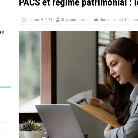
PACS et régime patrimonial : le
octobre 9, 2024
Stéphane Loumint
Juridique
Comment
s à