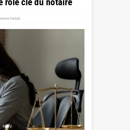
 rôle clé du notaire
aires fermés