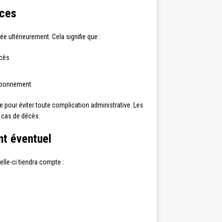
nces
e ultérieurement. Cela signifie que :
écès
’abonnement
ble pour éviter toute complication administrative. Les
n cas de décès.
nt éventuel
Celle-ci tiendra compte :