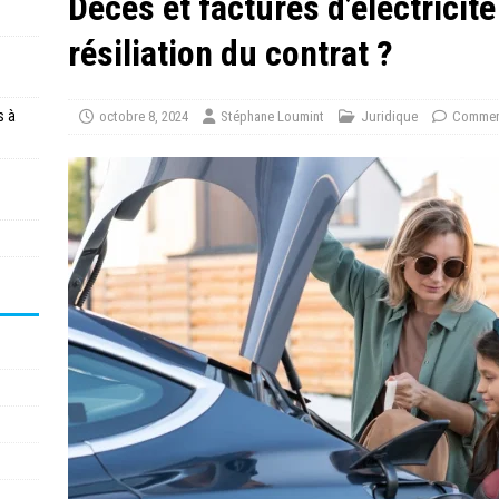
Décès et factures d’électricit
résiliation du contrat ?
s à
octobre 8, 2024
Stéphane Loumint
Juridique
Comment