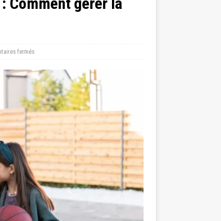
é : Comment gérer la
aires fermés