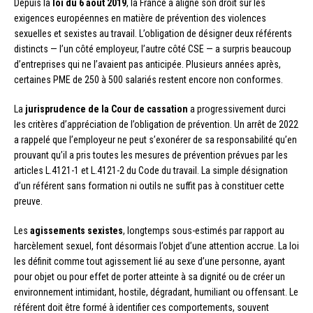
Depuis la
loi du 6 août 2019
, la France a aligné son droit sur les
exigences européennes en matière de prévention des violences
sexuelles et sexistes au travail. L’obligation de désigner deux référents
distincts — l’un côté employeur, l’autre côté CSE — a surpris beaucoup
d’entreprises qui ne l’avaient pas anticipée. Plusieurs années après,
certaines PME de 250 à 500 salariés restent encore non conformes.
La
jurisprudence de la Cour de cassation
a progressivement durci
les critères d’appréciation de l’obligation de prévention. Un arrêt de 2022
a rappelé que l’employeur ne peut s’exonérer de sa responsabilité qu’en
prouvant qu’il a pris toutes les mesures de prévention prévues par les
articles L.4121-1 et L.4121-2 du Code du travail. La simple désignation
d’un référent sans formation ni outils ne suffit pas à constituer cette
preuve.
Les
agissements sexistes
, longtemps sous-estimés par rapport au
harcèlement sexuel, font désormais l’objet d’une attention accrue. La loi
les définit comme tout agissement lié au sexe d’une personne, ayant
pour objet ou pour effet de porter atteinte à sa dignité ou de créer un
environnement intimidant, hostile, dégradant, humiliant ou offensant. Le
référent doit être formé à identifier ces comportements, souvent