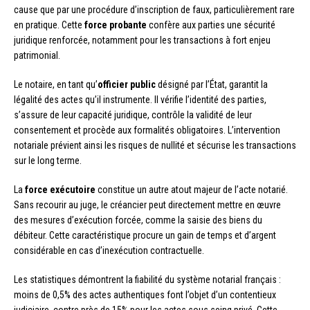
cause que par une procédure d’inscription de faux, particulièrement rare
en pratique. Cette
force probante
confère aux parties une sécurité
juridique renforcée, notamment pour les transactions à fort enjeu
patrimonial.
Le notaire, en tant qu’
officier public
désigné par l’État, garantit la
légalité des actes qu’il instrumente. Il vérifie l’identité des parties,
s’assure de leur capacité juridique, contrôle la validité de leur
consentement et procède aux formalités obligatoires. L’intervention
notariale prévient ainsi les risques de nullité et sécurise les transactions
sur le long terme.
La
force exécutoire
constitue un autre atout majeur de l’acte notarié.
Sans recourir au juge, le créancier peut directement mettre en œuvre
des mesures d’exécution forcée, comme la saisie des biens du
débiteur. Cette caractéristique procure un gain de temps et d’argent
considérable en cas d’inexécution contractuelle.
Les statistiques démontrent la fiabilité du système notarial français :
moins de 0,5% des actes authentiques font l’objet d’un contentieux
judiciaire, contre près de 15% pour les actes sous seing privé. Cette