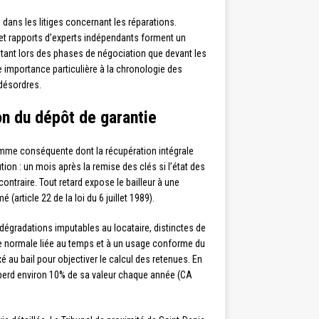
dans les litiges concernant les réparations.
et rapports d’experts indépendants forment un
 tant lors des phases de négociation que devant les
e importance particulière à la chronologie des
 désordres.
ion du dépôt de garantie
mme conséquente dont la récupération intégrale
ution : un mois après la remise des clés si l’état des
ontraire. Tout retard expose le bailleur à une
article 22 de la loi du 6 juillet 1989).
dégradations imputables au locataire, distinctes de
re normale liée au temps et à un usage conforme du
é au bail pour objectiver le calcul des retenues. En
 perd environ 10% de sa valeur chaque année (CA