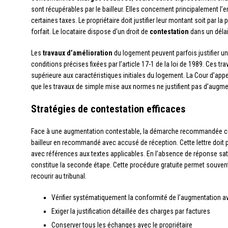
sont récupérables par le bailleur. Elles concernent principalement l’
certaines taxes. Le propriétaire doit justifier leur montant soit par la
forfait. Le locataire dispose d’un droit de
contestation
dans un délai
Les
travaux d’amélioration
du logement peuvent parfois justifier 
conditions précises fixées par l’article 17-1 de la loi de 1989. Ces tr
supérieure aux caractéristiques initiales du logement. La Cour d’appe
que les travaux de simple mise aux normes ne justifient pas d’augme
Stratégies de contestation efficaces
Face à une augmentation contestable, la démarche recommandée
bailleur en recommandé avec accusé de réception. Cette lettre doit pr
avec références aux textes applicables. En l’absence de réponse sati
constitue la seconde étape. Cette procédure gratuite permet souvent
recourir au tribunal.
Vérifier systématiquement la conformité de l’augmentation av
Exiger la justification détaillée des charges par factures
Conserver tous les échanges avec le propriétaire