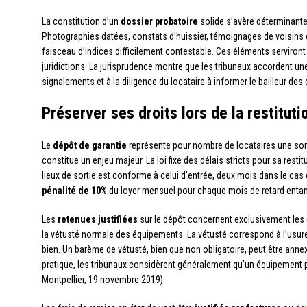
La constitution d’un
dossier probatoire
solide s’avère déterminante 
Photographies datées, constats d’huissier, témoignages de voisins 
faisceau d’indices difficilement contestable. Ces éléments serviront
juridictions. La jurisprudence montre que les tribunaux accordent un
signalements et à la diligence du locataire à informer le bailleur des
Préserver ses droits lors de la restitut
Le
dépôt de garantie
représente pour nombre de locataires une so
constitue un enjeu majeur. La loi fixe des délais stricts pour sa restit
lieux de sortie est conforme à celui d’entrée, deux mois dans le cas c
pénalité de 10%
du loyer mensuel pour chaque mois de retard entamé (
Les
retenues justifiées
sur le dépôt concernent exclusivement les 
la vétusté normale des équipements. La vétusté correspond à l’usu
bien. Un barème de vétusté, bien que non obligatoire, peut être annex
pratique, les tribunaux considèrent généralement qu’un équipement
Montpellier, 19 novembre 2019).