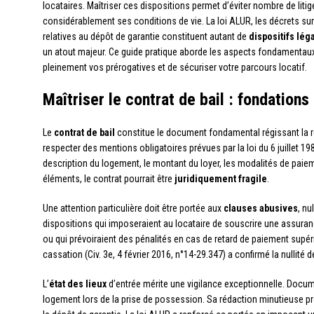
locataires. Maîtriser ces dispositions permet d’éviter nombre de litig
considérablement ses conditions de vie. La loi ALUR, les décrets su
relatives au dépôt de garantie constituent autant de
dispositifs lég
un atout majeur. Ce guide pratique aborde les aspects fondamentaux 
pleinement vos prérogatives et de sécuriser votre parcours locatif.
Maîtriser le contrat de bail : fondations 
Le
contrat de bail
constitue le document fondamental régissant la rela
respecter des mentions obligatoires prévues par la loi du 6 juillet 1989.
description du logement, le montant du loyer, les modalités de paiem
éléments, le contrat pourrait être
juridiquement fragile
.
Une attention particulière doit être portée aux
clauses abusives
, nu
dispositions qui imposeraient au locataire de souscrire une assuran
ou qui prévoiraient des pénalités en cas de retard de paiement supéri
cassation (Civ. 3e, 4 février 2016, n°14-29.347) a confirmé la nullité d
L’
état des lieux
d’entrée mérite une vigilance exceptionnelle. Documen
logement lors de la prise de possession. Sa rédaction minutieuse pro