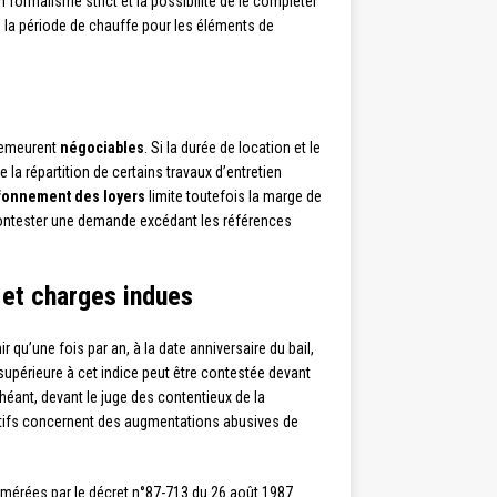
 formalisme strict et la possibilité de le compléter
de la période de chauffe pour les éléments de
 demeurent
négociables
. Si la durée de location et le
la répartition de certains travaux d’entretien
fonnement des loyers
limite toutefois la marge de
contester une demande excédant les références
 et charges indues
ir qu’une fois par an, à la date anniversaire du bail,
supérieure à cet indice peut être contestée devant
éant, devant le juge des contentieux de la
catifs concernent des augmentations abusives de
mérées par le décret n°87-713 du 26 août 1987