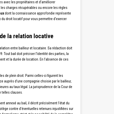
es avec les propriétaires et d’améliorer
r les charges récupérables ou encore les règles
aux
dont la connaissance approfondie représente
du droit locatif pour vous permettre d’exercer
de la relation locative
tion entre bailleur et locataire. Sa rédaction doit
 Tout bail doit préciser l’identité des parties, la
ent et la durée de location. En l’absence de ces
lles de plein droit. Parmi celles-ci figurent les
ce auprès d’une compagnie choisie par le bailleur,
eures au taux légal. La jurisprudence de la Cour de
e telles clauses.
t annexé au bail, il décrit précisément l’état du
tège contre d’éventuelles retenues injustifiées sur