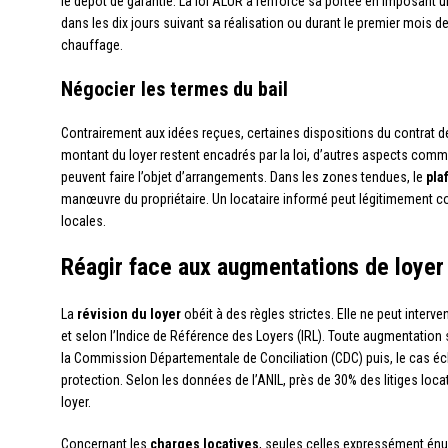
le dépôt de garantie. La loi ALUR a renforcé sa portée en imposant un
dans les dix jours suivant sa réalisation ou durant le premier mois 
chauffage.
Négocier les termes du bail
Contrairement aux idées reçues, certaines dispositions du contrat
montant du loyer restent encadrés par la loi, d’autres aspects comme 
peuvent faire l’objet d’arrangements. Dans les zones tendues, le
pla
manœuvre du propriétaire. Un locataire informé peut légitimement 
locales.
Réagir face aux augmentations de loyer
La
révision du loyer
obéit à des règles strictes. Elle ne peut interven
et selon l’Indice de Référence des Loyers (IRL). Toute augmentation 
la Commission Départementale de Conciliation (CDC) puis, le cas éch
protection. Selon les données de l’ANIL, près de 30% des litiges lo
loyer.
Concernant les
charges locatives
, seules celles expressément énu