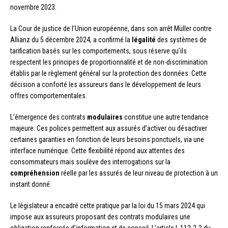
novembre 2023.
La Cour de justice de l’Union européenne, dans son arrêt Müller contre
Allianz du 5 décembre 2024, a confirmé la
légalité
des systèmes de
tarification basés sur les comportements, sous réserve qu’ils
respectent les principes de proportionnalité et de non-discrimination
établis par le règlement général sur la protection des données. Cette
décision a conforté les assureurs dans le développement de leurs
offres comportementales.
L’émergence des contrats
modulaires
constitue une autre tendance
majeure. Ces polices permettent aux assurés d’activer ou désactiver
certaines garanties en fonction de leurs besoins ponctuels, via une
interface numérique. Cette flexibilité répond aux attentes des
consommateurs mais soulève des interrogations sur la
compréhension
réelle par les assurés de leur niveau de protection à un
instant donné.
Le législateur a encadré cette pratique par la loi du 15 mars 2024 qui
impose aux assureurs proposant des contrats modulaires une
obligation renforcée d’information et de conseil. L’article L.112-2-2 du