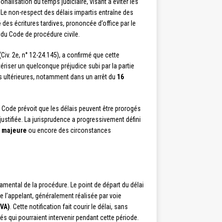
onalisation du temps judiciaire, visant à éviter les
s. Le non-respect des délais impartis entraîne des
é
des écritures tardives, prononcée d’office par le
du Code de procédure civile.
(Civ. 2e, n° 12-24.145), a confirmé que cette
ériser un quelconque préjudice subi par la partie
ns ultérieures, notamment dans un arrêt du
16
 Code prévoit que les délais peuvent être prorogés
justifiée. La jurisprudence a progressivement défini
e majeure
ou encore des circonstances
mental de la procédure. Le point de départ du délai
 l’appelant, généralement réalisée par voie
PVA)
. Cette notification fait courir le délai, sans
és qui pourraient intervenir pendant cette période.