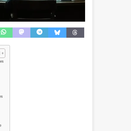
res
es
e