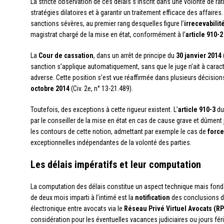
La stricte observation de ces délais s’inscrit dans une volonté de rati
stratégies dilatoires et à garantir un traitement efficace des affaire
sanctions sévères, au premier rang desquelles figure l’
irrecevabilit
magistrat chargé de la mise en état, conformément à l’
article 910-2
La
Cour de cassation
, dans un arrêt de principe du
30 janvier 2014
sanction s’applique automatiquement, sans que le juge n’ait à caract
adverse. Cette position s’est vue réaffirmée dans plusieurs décisio
octobre 2014
(Civ. 2e, n° 13-21.489).
Toutefois, des exceptions à cette rigueur existent. L’
article 910-3
du
par le conseiller de la mise en état en cas de cause grave et dûment 
les contours de cette notion, admettant par exemple le cas de
forc
exceptionnelles indépendantes de la volonté des parties.
Les délais impératifs et leur computation
La computation des délais constitue un aspect technique mais fonda
de deux mois imparti à l’intimé est la
notification
des conclusions de
électronique entre avocats via le
Réseau Privé Virtuel Avocats (R
considération pour les éventuelles vacances judiciaires ou jours féri