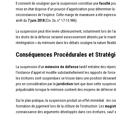
Il convient de souligner que la suspension constitue une
faculté
pour
mise en état dispose d’un pouvoir d’appréciation pour déterminer la
circonstances de l’espèce. Cette marge de manœuvre a été express
arrêt du
7 juin 2018
(Civ. 2e, n° 17-15.986).
La suspension peut être levée ultérieurement, notamment lors de l’au
les droits de la défense seraient excessivement atteints par le maint
réintégration » du mémoire dans les débats souligne la nature flexibl
Conséquences Procédurales et Stratégi
La suspension d’un
mémoire de défense
tardif entraîne des réper
l’instance d’appel et modifie substantiellement les rapports de force
les écritures sont suspendues se trouve dans une position désava
pris en considération par la
juridiction
tant que dure cette suspensio
préjudiciable lorsque le mémoire contient des moyens de défense 
Sur le plan pratique, la suspension produit un effet immédiat : les
formation de jugement lors de la clôture de l’instruction. Les
magist
connaissance des arguments développés dans ces écritures, sauf si 