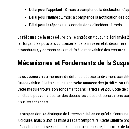
Délai pour l’appelant : 3 mois à compter de la déclaration d’a
Délai pour l’intimé : 2 mois à compter de la notification des 
Délai pour la réponse aux conclusions d’incident : 1 mois
La
réforme de la procédure civile
entrée en vigueur le 1er janvier 
renforçant les pouvoirs du conseiller de la mise en état, désormais h
procéduraux, y compris ceux relatifs à la recevabilité des écritures.
Mécanismes et Fondements de la Suspe
La
suspension
du mémoire de défense déposé tardivement constitu
l’irrecevabilité. Elle traduit une approche nuancée des
juridictions
fa
Cette mesure trouve son fondement dans l’
article 912
du Code de pr
en état le pouvoir d’écarter des débats les pièces et conclusions c
pour les échanges.
La suspension se distingue de l’irrecevabilité en ce qu’elle n’entraîn
judiciaire, mais plutôt sa mise à l’écart temporaire. Cette subtilité
délais tout en préservant, dans une certaine mesure, les
droits de 