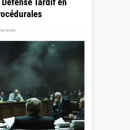
Défense Tardif en
Procédurales
es fermés