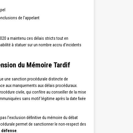
ppel
conclusions de l’appelant
2020 a maintenu ces délais stricts tout en
abilité à statuer sur un nombre accru d’incidents
nsion du Mémoire Tardif
e une sanction procédurale distincte de
ce aux manquements aux délais procéduraux.
océdure civile, qui confère au conseiller de la mise
ommuniquées sans motif légitime après la date fixée
e pas l’exclusion définitive du mémoire du débat
 procédurale permet de sanctionner le non-respect des
la défense
.