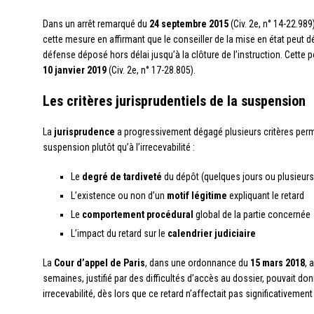
Dans un arrêt remarqué du
24 septembre 2015
(Civ. 2e, n° 14-22.98
cette mesure en affirmant que le conseiller de la mise en état peut
défense déposé hors délai jusqu’à la clôture de l’instruction. Cette p
10 janvier 2019
(Civ. 2e, n° 17-28.805).
Les critères jurisprudentiels de la suspension
La
jurisprudence
a progressivement dégagé plusieurs critères permet
suspension plutôt qu’à l’irrecevabilité :
Le
degré de tardiveté
du dépôt (quelques jours ou plusieur
L’existence ou non d’un
motif légitime
expliquant le retard
Le
comportement procédural
global de la partie concernée
L’impact du retard sur le
calendrier judiciaire
La
Cour d’appel de Paris
, dans une ordonnance du
15 mars 2018
, 
semaines, justifié par des difficultés d’accès au dossier, pouvait do
irrecevabilité, dès lors que ce retard n’affectait pas significativement