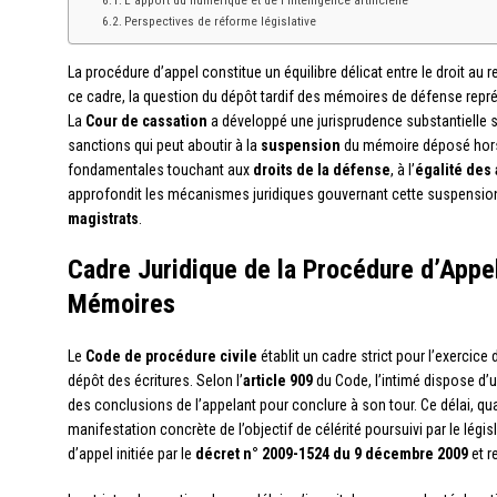
L’apport du numérique et de l’intelligence artificielle
Perspectives de réforme législative
La procédure d’appel constitue un équilibre délicat entre le droit au r
ce cadre, la question du dépôt tardif des mémoires de défense représ
La
Cour de cassation
a développé une jurisprudence substantielle s
sanctions qui peut aboutir à la
suspension
du mémoire déposé hors 
fondamentales touchant aux
droits de la défense
, à l’
égalité des
approfondit les mécanismes juridiques gouvernant cette suspension
magistrats
.
Cadre Juridique de la Procédure d’Appe
Mémoires
Le
Code de procédure civile
établit un cadre strict pour l’exercice 
dépôt des écritures. Selon l’
article 909
du Code, l’intimé dispose d’u
des conclusions de l’appelant pour conclure à son tour. Ce délai, qua
manifestation concrète de l’objectif de célérité poursuivi par le légi
d’appel initiée par le
décret n° 2009-1524 du 9 décembre 2009
et r