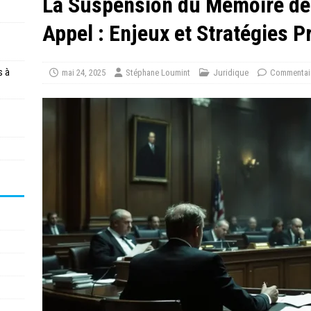
La Suspension du Mémoire de 
Appel : Enjeux et Stratégies 
s à
mai 24, 2025
Stéphane Loumint
Juridique
Commentair