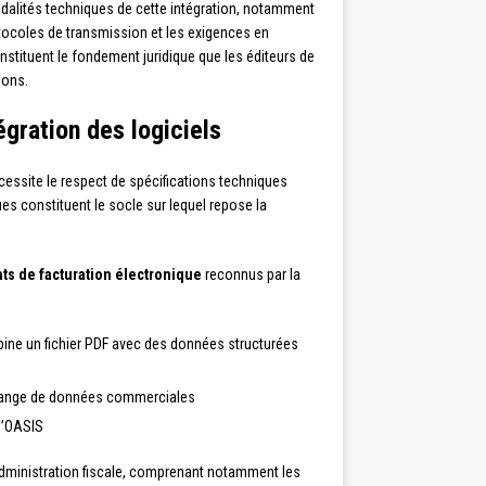
dalités techniques de cette intégration, notamment
otocoles de transmission et les exigences en
stituent le fondement juridique que les éditeurs de
ions.
égration des logiciels
écessite le respect de spécifications techniques
ues constituent le socle sur lequel repose la
ts de facturation électronique
reconnus par la
mbine un fichier PDF avec des données structurées
échange de données commerciales
l’OASIS
’administration fiscale, comprenant notamment les