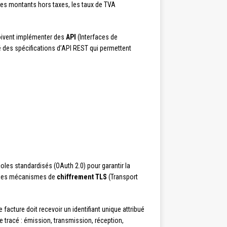
 les montants hors taxes, les taux de TVA
 doivent implémenter des
API
(Interfaces de
é des spécifications d’API REST qui permettent
oles standardisés (OAuth 2.0) pour garantir la
e des mécanismes de
chiffrement TLS
(Transport
acture doit recevoir un identifiant unique attribué
e tracé : émission, transmission, réception,