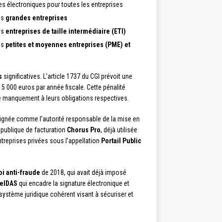
ures électroniques pour toutes les entreprises
es
grandes entreprises
es
entreprises de taille intermédiaire (ETI)
es
petites et moyennes entreprises (PME) et
s
significatives. L’article 1737 du CGI prévoit une
 000 euros par année fiscale. Cette pénalité
 de manquement à leurs obligations respectives.
ignée comme l’autorité responsable de la mise en
e publique de facturation
Chorus Pro
, déjà utilisée
treprises privées sous l’appellation
Portail Public
oi anti-fraude
de 2018, qui avait déjà imposé
eIDAS
qui encadre la signature électronique et
stème juridique cohérent visant à sécuriser et