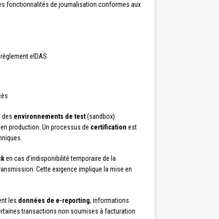
des fonctionnalités de journalisation conformes aux
règlement eIDAS
cès
on des
environnements de test
(sandbox)
e en production. Un processus de
certification
est
hniques.
ck
en cas d’indisponibilité temporaire de la
ransmission. Cette exigence implique la mise en
ent les
données de e-reporting
, informations
ertaines transactions non soumises à facturation