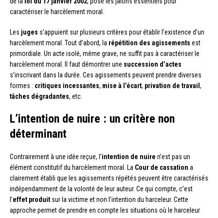
de la
loi du 17 janvier 2002
, pose les jalons essentiels pour
caractériser le harcèlement moral.
Les
juges
s’appuient sur plusieurs critères pour établir l’existence d’un
harcèlement moral. Tout d’abord, la
répétition des agissements
est
primordiale. Un acte isolé, même grave, ne suffit pas à caractériser le
harcèlement moral. Il faut démontrer une
succession d’actes
s’inscrivant dans la durée. Ces agissements peuvent prendre diverses
formes :
critiques incessantes
,
mise à l’écart
,
privation de travail
,
tâches dégradantes
, etc.
L’intention de nuire : un critère non
déterminant
Contrairement à une idée reçue, l’
intention de nuire
n’est pas un
élément constitutif du harcèlement moral. La
Cour de cassation
a
clairement établi que les agissements répétés peuvent être caractérisés
indépendamment de la volonté de leur auteur. Ce qui compte, c’est
l’
effet produit
sur la victime et non l’intention du harceleur. Cette
approche permet de prendre en compte les situations où le harceleur