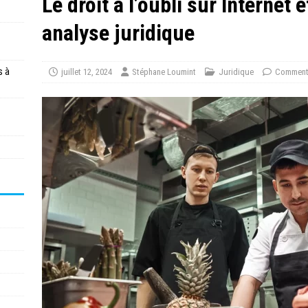
Le droit à l’oubli sur Internet 
analyse juridique
s à
juillet 12, 2024
Stéphane Loumint
Juridique
Commenta