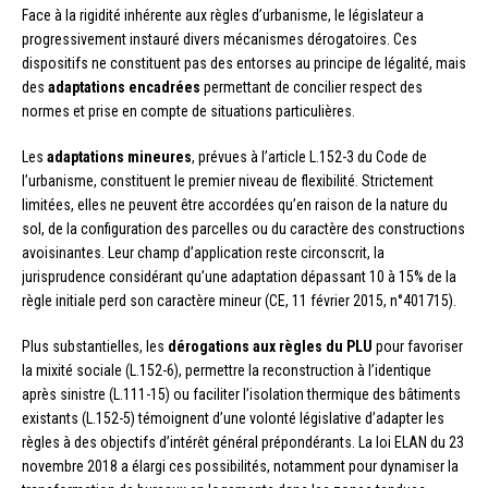
Face à la rigidité inhérente aux règles d’urbanisme, le législateur a
progressivement instauré divers mécanismes dérogatoires. Ces
dispositifs ne constituent pas des entorses au principe de légalité, mais
des
adaptations encadrées
permettant de concilier respect des
normes et prise en compte de situations particulières.
Les
adaptations mineures
, prévues à l’article L.152-3 du Code de
l’urbanisme, constituent le premier niveau de flexibilité. Strictement
limitées, elles ne peuvent être accordées qu’en raison de la nature du
sol, de la configuration des parcelles ou du caractère des constructions
avoisinantes. Leur champ d’application reste circonscrit, la
jurisprudence considérant qu’une adaptation dépassant 10 à 15% de la
règle initiale perd son caractère mineur (CE, 11 février 2015, n°401715).
Plus substantielles, les
dérogations aux règles du PLU
pour favoriser
la mixité sociale (L.152-6), permettre la reconstruction à l’identique
après sinistre (L.111-15) ou faciliter l’isolation thermique des bâtiments
existants (L.152-5) témoignent d’une volonté législative d’adapter les
règles à des objectifs d’intérêt général prépondérants. La loi ELAN du 23
novembre 2018 a élargi ces possibilités, notamment pour dynamiser la