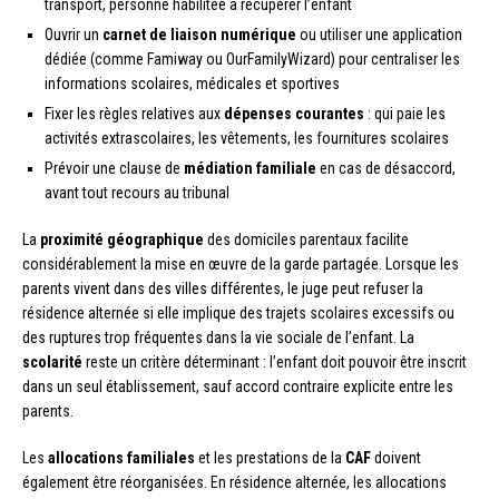
transport, personne habilitée à récupérer l’enfant
Ouvrir un
carnet de liaison numérique
ou utiliser une application
dédiée (comme Famiway ou OurFamilyWizard) pour centraliser les
informations scolaires, médicales et sportives
Fixer les règles relatives aux
dépenses courantes
: qui paie les
activités extrascolaires, les vêtements, les fournitures scolaires
Prévoir une clause de
médiation familiale
en cas de désaccord,
avant tout recours au tribunal
La
proximité géographique
des domiciles parentaux facilite
considérablement la mise en œuvre de la garde partagée. Lorsque les
parents vivent dans des villes différentes, le juge peut refuser la
résidence alternée si elle implique des trajets scolaires excessifs ou
des ruptures trop fréquentes dans la vie sociale de l’enfant. La
scolarité
reste un critère déterminant : l’enfant doit pouvoir être inscrit
dans un seul établissement, sauf accord contraire explicite entre les
parents.
Les
allocations familiales
et les prestations de la
CAF
doivent
également être réorganisées. En résidence alternée, les allocations