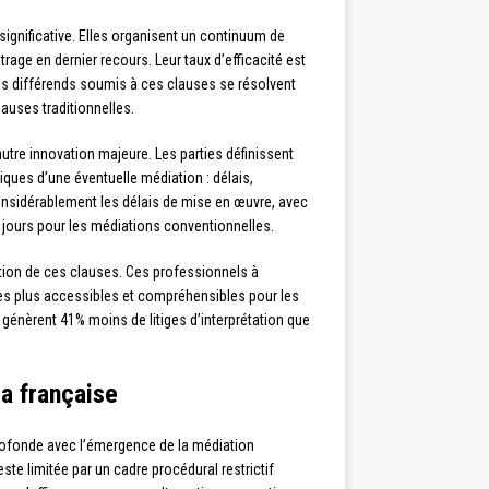
ignificative. Elles organisent un continuum de
itrage en dernier recours. Leur taux d’efficacité est
es différends soumis à ces clauses se résolvent
lauses traditionnelles.
utre innovation majeure. Les parties définissent
iques d’une éventuelle médiation : délais,
onsidérablement les délais de mise en œuvre, avec
7 jours pour les médiations conventionnelles.
ion de ces clauses. Ces professionnels à
uses plus accessibles et compréhensibles pour les
e génèrent 41% moins de litiges d’interprétation que
la française
ofonde avec l’émergence de la médiation
este limitée par un cadre procédural restrictif