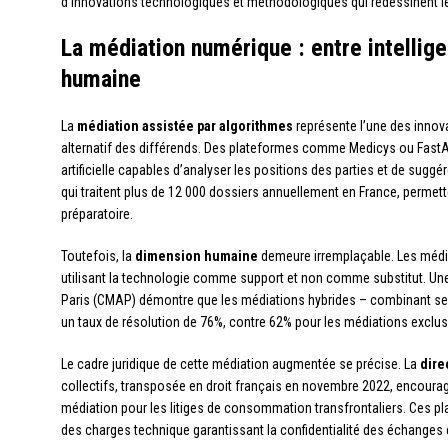
d’innovations technologiques et méthodologiques qui redessinent les
La médiation numérique : entre intellige
humaine
La
médiation assistée par algorithmes
représente l’une des inno
alternatif des différends. Des plateformes comme Medicys ou FastArb
artificielle capables d’analyser les positions des parties et de sugg
qui traitent plus de 12 000 dossiers annuellement en France, permet
préparatoire.
Toutefois, la
dimension humaine
demeure irremplaçable. Les médi
utilisant la technologie comme support et non comme substitut. Une
Paris (CMAP) démontre que les médiations hybrides – combinant sess
un taux de résolution de 76%, contre 62% pour les médiations excl
Le cadre juridique de cette médiation augmentée se précise. La
dire
collectifs, transposée en droit français en novembre 2022, encoura
médiation pour les litiges de consommation transfrontaliers. Ces p
des charges technique garantissant la confidentialité des échanges e