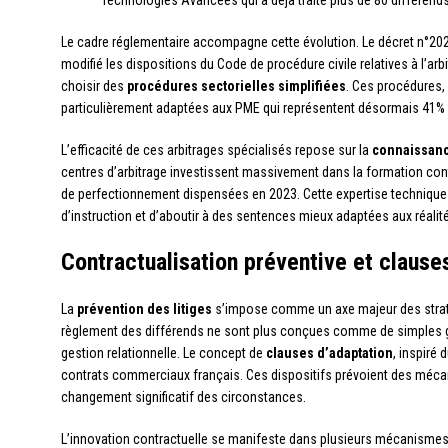
Technologies Avancées qui a déjà traité plus de 80 différend
Le cadre réglementaire accompagne cette évolution. Le décret n°2021
modifié les dispositions du Code de procédure civile relatives à l’arb
choisir des
procédures sectorielles simplifiées
. Ces procédures,
particulièrement adaptées aux PME qui représentent désormais 41% de
L’efficacité de ces arbitrages spécialisés repose sur la
connaissanc
centres d’arbitrage investissent massivement dans la formation con
de perfectionnement dispensées en 2023. Cette expertise technique 
d’instruction et d’aboutir à des sentences mieux adaptées aux réalité
Contractualisation préventive et clause
La
prévention des litiges
s’impose comme un axe majeur des stratég
règlement des différends ne sont plus conçues comme de simples 
gestion relationnelle. Le concept de
clauses d’adaptation
, inspiré 
contrats commerciaux français. Ces dispositifs prévoient des méc
changement significatif des circonstances.
L’innovation contractuelle se manifeste dans plusieurs mécanismes