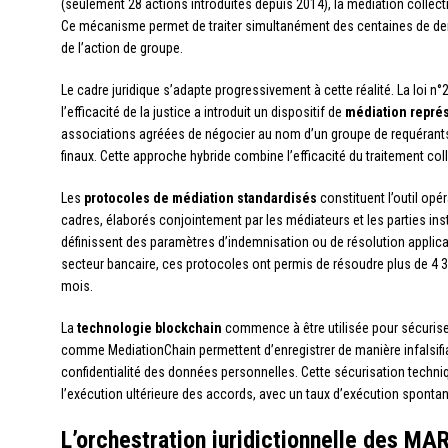
(seulement 28 actions introduites depuis 2014), la médiation collec
Ce mécanisme permet de traiter simultanément des centaines de de
de l’action de groupe.
Le cadre juridique s’adapte progressivement à cette réalité. La loi n
l’efficacité de la justice a introduit un dispositif de
médiation repré
associations agréées de négocier au nom d’un groupe de requérants, 
finaux. Cette approche hybride combine l’efficacité du traitement colle
Les
protocoles de médiation standardisés
constituent l’outil opé
cadres, élaborés conjointement par les médiateurs et les parties inst
définissent des paramètres d’indemnisation ou de résolution applica
secteur bancaire, ces protocoles ont permis de résoudre plus de 4 300
mois.
La
technologie blockchain
commence à être utilisée pour sécurise
comme MediationChain permettent d’enregistrer de manière infalsifiab
confidentialité des données personnelles. Cette sécurisation techniqu
l’exécution ultérieure des accords, avec un taux d’exécution sponta
L’orchestration juridictionnelle des MAR