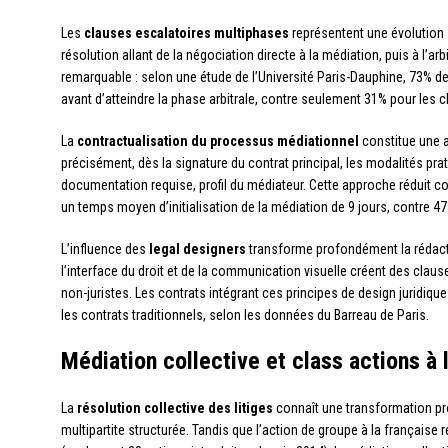
Les
clauses escalatoires multiphases
représentent une évolution s
résolution allant de la négociation directe à la médiation, puis à l’arb
remarquable : selon une étude de l’Université Paris-Dauphine, 73% d
avant d’atteindre la phase arbitrale, contre seulement 31% pour les c
La
contractualisation du processus médiationnel
constitue une a
précisément, dès la signature du contrat principal, les modalités prat
documentation requise, profil du médiateur. Cette approche réduit c
un temps moyen d’initialisation de la médiation de 9 jours, contre 4
L’influence des
legal designers
transforme profondément la rédact
l’interface du droit et de la communication visuelle créent des cla
non-juristes. Les contrats intégrant ces principes de design juridiqu
les contrats traditionnels, selon les données du Barreau de Paris.
Médiation collective et class actions à 
La
résolution collective des litiges
connaît une transformation pr
multipartite structurée. Tandis que l’action de groupe à la française r