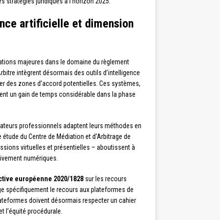
 stratégies juridiques à l’horizon 2025.
nce artificielle et dimension
vations majeures dans le domaine du règlement
itre intègrent désormais des outils d’intelligence
érer des zones d’accord potentielles. Ces systèmes,
tent un gain de temps considérable dans la phase
ateurs professionnels adaptent leurs méthodes en
 étude du Centre de Médiation et d’Arbitrage de
ions virtuelles et présentielles – aboutissent à
usivement numériques.
ctive européenne 2020/1828
sur les recours
ge spécifiquement le recours aux plateformes de
lateformes doivent désormais respecter un cahier
t l’équité procédurale.