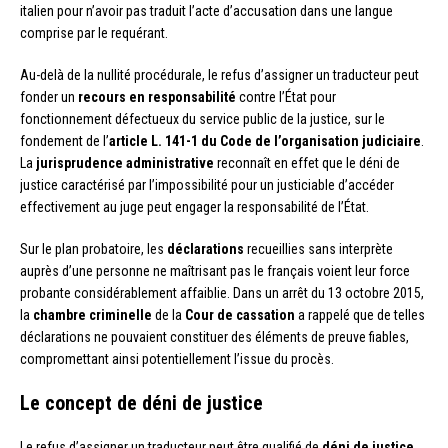
italien pour n’avoir pas traduit l’acte d’accusation dans une langue
comprise par le requérant.
Au-delà de la nullité procédurale, le refus d’assigner un traducteur peut
fonder un
recours en responsabilité
contre l’État pour
fonctionnement défectueux du service public de la justice, sur le
fondement de l’
article L. 141-1 du Code de l’organisation judiciaire
.
La
jurisprudence administrative
reconnaît en effet que le déni de
justice caractérisé par l’impossibilité pour un justiciable d’accéder
effectivement au juge peut engager la responsabilité de l’État.
Sur le plan probatoire, les
déclarations
recueillies sans interprète
auprès d’une personne ne maîtrisant pas le français voient leur force
probante considérablement affaiblie. Dans un arrêt du 13 octobre 2015,
la
chambre criminelle
de la
Cour de cassation
a rappelé que de telles
déclarations ne pouvaient constituer des éléments de preuve fiables,
compromettant ainsi potentiellement l’issue du procès.
Le concept de déni de justice
Le refus d’assigner un traducteur peut être qualifié de
déni de justice
,