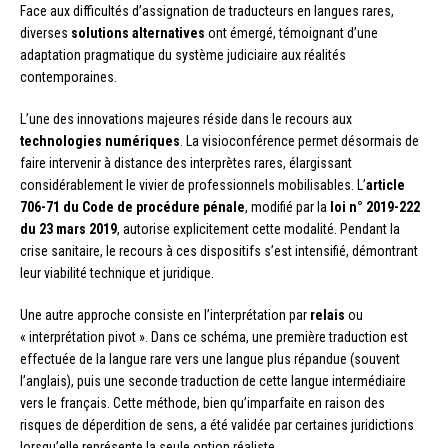
Face aux difficultés d’assignation de traducteurs en langues rares,
diverses
solutions alternatives
ont émergé, témoignant d’une
adaptation pragmatique du système judiciaire aux réalités
contemporaines.
L’une des innovations majeures réside dans le recours aux
technologies numériques
. La visioconférence permet désormais de
faire intervenir à distance des interprètes rares, élargissant
considérablement le vivier de professionnels mobilisables. L’
article
706-71 du Code de procédure pénale
, modifié par la
loi n° 2019-222
du 23 mars 2019
, autorise explicitement cette modalité. Pendant la
crise sanitaire, le recours à ces dispositifs s’est intensifié, démontrant
leur viabilité technique et juridique.
Une autre approche consiste en l’interprétation par
relais
ou
« interprétation pivot ». Dans ce schéma, une première traduction est
effectuée de la langue rare vers une langue plus répandue (souvent
l’anglais), puis une seconde traduction de cette langue intermédiaire
vers le français. Cette méthode, bien qu’imparfaite en raison des
risques de déperdition de sens, a été validée par certaines juridictions
lorsqu’elle représente la seule option réaliste.