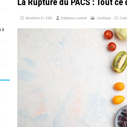
La Rupture du PACS : Tout ce 
décembre 31, 2023
Stéphane Loumint
Juridique
Comm
s à