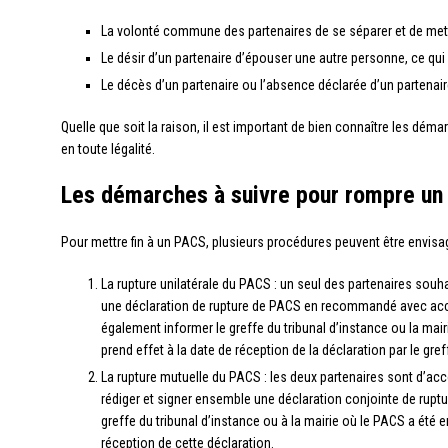
La volonté commune des partenaires de se séparer et de mett
Le désir d’un partenaire d’épouser une autre personne, ce qu
Le décès d’un partenaire ou l’absence déclarée d’un partenaire
Quelle que soit la raison, il est important de bien connaître les dém
en toute légalité.
Les démarches à suivre pour rompre u
Pour mettre fin à un PACS, plusieurs procédures peuvent être envisa
La rupture unilatérale du PACS : un seul des partenaires souha
une déclaration de rupture de PACS en recommandé avec accusé
également informer le greffe du tribunal d’instance ou la mair
prend effet à la date de réception de la déclaration par le gref
La rupture mutuelle du PACS : les deux partenaires sont d’acco
rédiger et signer ensemble une déclaration conjointe de ruptu
greffe du tribunal d’instance ou à la mairie où le PACS a été e
réception de cette déclaration.