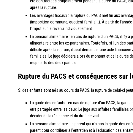
été contractées conjointement pendant la durée du PACS, e
après la rupture.
Les avantages fiscaux : la rupture du PACS met fin aux avanta
(imposition commune, quotient familial…). À partir de l’année
l’impôt sur le revenu individuellement.
La pension alimentaire : en cas de rupture d’un PACS, il n’y
alimentaire entre les ex-partenaires. Toutefois, si l’un des pa
difficile après la rupture, il peut demander une aide financière
familiales. Le juge décidera alors du montant et de la durée 
respectifs des deux parties.
Rupture du PACS et conséquences sur l
Si des enfants sont nés au cours du PACS, la rupture de celui-ci peu
La garde des enfants : en cas de rupture d’un PACS, la garde 
être partagée entre les deux. Le juge aux affaires familiales p
décider de la résidence et du droit de visite.
La pension alimentaire : le parent qui n’a pas la garde des enf
parent pour contribuer à l’entretien et à l’éducation des enfa