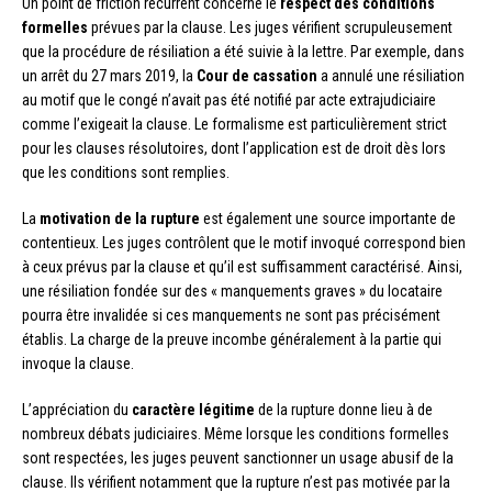
Un point de friction récurrent concerne le
respect des conditions
formelles
prévues par la clause. Les juges vérifient scrupuleusement
que la procédure de résiliation a été suivie à la lettre. Par exemple, dans
un arrêt du 27 mars 2019, la
Cour de cassation
a annulé une résiliation
au motif que le congé n’avait pas été notifié par acte extrajudiciaire
comme l’exigeait la clause. Le formalisme est particulièrement strict
pour les clauses résolutoires, dont l’application est de droit dès lors
que les conditions sont remplies.
La
motivation de la rupture
est également une source importante de
contentieux. Les juges contrôlent que le motif invoqué correspond bien
à ceux prévus par la clause et qu’il est suffisamment caractérisé. Ainsi,
une résiliation fondée sur des « manquements graves » du locataire
pourra être invalidée si ces manquements ne sont pas précisément
établis. La charge de la preuve incombe généralement à la partie qui
invoque la clause.
L’appréciation du
caractère légitime
de la rupture donne lieu à de
nombreux débats judiciaires. Même lorsque les conditions formelles
sont respectées, les juges peuvent sanctionner un usage abusif de la
clause. Ils vérifient notamment que la rupture n’est pas motivée par la