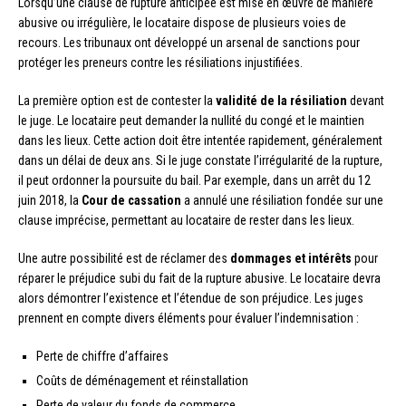
Lorsqu’une clause de rupture anticipée est mise en œuvre de manière
abusive ou irrégulière, le locataire dispose de plusieurs voies de
recours. Les tribunaux ont développé un arsenal de sanctions pour
protéger les preneurs contre les résiliations injustifiées.
La première option est de contester la
validité de la résiliation
devant
le juge. Le locataire peut demander la nullité du congé et le maintien
dans les lieux. Cette action doit être intentée rapidement, généralement
dans un délai de deux ans. Si le juge constate l’irrégularité de la rupture,
il peut ordonner la poursuite du bail. Par exemple, dans un arrêt du 12
juin 2018, la
Cour de cassation
a annulé une résiliation fondée sur une
clause imprécise, permettant au locataire de rester dans les lieux.
Une autre possibilité est de réclamer des
dommages et intérêts
pour
réparer le préjudice subi du fait de la rupture abusive. Le locataire devra
alors démontrer l’existence et l’étendue de son préjudice. Les juges
prennent en compte divers éléments pour évaluer l’indemnisation :
Perte de chiffre d’affaires
Coûts de déménagement et réinstallation
Perte de valeur du fonds de commerce