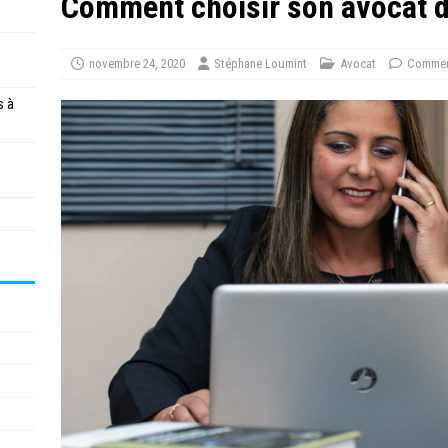
Comment choisir son avocat d’
novembre 24, 2020
Stéphane Loumint
Avocat
Commen
s à