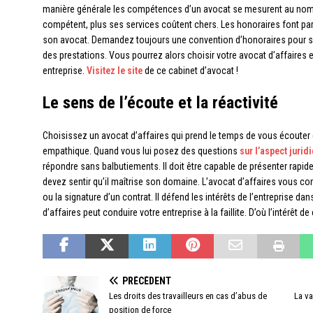
manière générale les compétences d’un avocat se mesurent au nomb
compétent, plus ses services coûtent chers. Les honoraires font part
son avocat. Demandez toujours une convention d’honoraires pour sa
des prestations. Vous pourrez alors choisir votre avocat d’affaires 
entreprise.
Visitez le site
de ce cabinet d’avocat !
Le sens de l’écoute et la réactivité
Choisissez un avocat d’affaires qui prend le temps de vous écouter dé
empathique. Quand vous lui posez des questions
sur l’aspect jurid
répondre sans balbutiements. Il doit être capable de présenter rap
devez sentir qu’il maîtrise son domaine. L’avocat d’affaires vous cons
ou la signature d’un contrat. Il défend les intérêts de l’entreprise dan
d’affaires peut conduire votre entreprise à la faillite. D’où l’intérêt 
PRÉCÉDENT
Les droits des travailleurs en cas d’abus de
La va
position de force