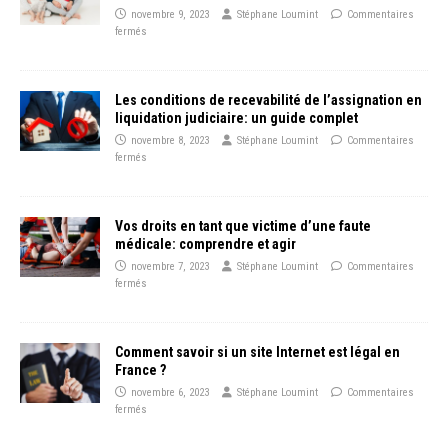
novembre 9, 2023
Stéphane Loumint
Commentaires
fermés
Les conditions de recevabilité de l’assignation en
liquidation judiciaire: un guide complet
novembre 8, 2023
Stéphane Loumint
Commentaires
fermés
Vos droits en tant que victime d’une faute
médicale: comprendre et agir
novembre 7, 2023
Stéphane Loumint
Commentaires
fermés
Comment savoir si un site Internet est légal en
France ?
novembre 6, 2023
Stéphane Loumint
Commentaires
fermés