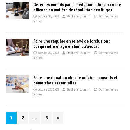
Gérer les conflits par la médiation : Une approche
efficace en matière de résolution des litiges
octobre 31, 2023
Stéphane Loumint
Commentaires
fermés
Faire une requête en relevé de forclusion :
comprendre et agir en tant qu’avocat
octobre 30, 2023
Stéphane Loumint
Commentaires
fermés
Faire une donation chez le notaire : conseils et
démarches essentielles
octobre 29, 2023
Stéphane Loumint
Commentaires
fermés
1
2
…
8
»