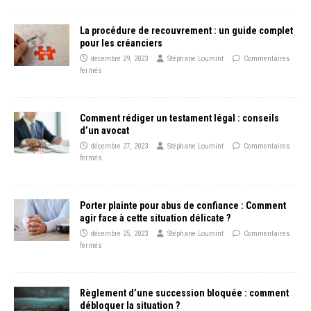
La procédure de recouvrement : un guide complet
pour les créanciers
décembre 29, 2023
Stéphane Loumint
Commentaires
fermés
Comment rédiger un testament légal : conseils
d’un avocat
décembre 27, 2023
Stéphane Loumint
Commentaires
fermés
Porter plainte pour abus de confiance : Comment
agir face à cette situation délicate ?
décembre 25, 2023
Stéphane Loumint
Commentaires
fermés
Règlement d’une succession bloquée : comment
débloquer la situation ?