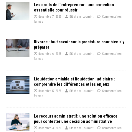
Les droits de l’entrepreneur : une protection
essentielle pour réussir
décembre 7, 2023
Stéphane Loumint
Commentaires
fermés
Divorce : tout savoir sur la procédure pour bien s’y
préparer
décembre 6, 2023
Stéphane Loumint
Commentaires
fermés
Liquidation amiable et liquidation judiciaire :
comprendre les différences et les enjeux
décembre 5, 2023
Stéphane Loumint
Commentaires
fermés
Le recours administratif: une solution efficace
pour contester une décision administrative
décembre 3, 2023
Stéphane Loumint
Commentaires