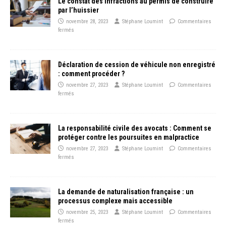
Le constat des infractions au permis de construire
par l’huissier
novembre 28, 2023
Stéphane Loumint
Commentaires
fermés
Déclaration de cession de véhicule non enregistré
: comment procéder ?
novembre 27, 2023
Stéphane Loumint
Commentaires
fermés
La responsabilité civile des avocats : Comment se
protéger contre les poursuites en malpractice
novembre 27, 2023
Stéphane Loumint
Commentaires
fermés
La demande de naturalisation française : un
processus complexe mais accessible
novembre 25, 2023
Stéphane Loumint
Commentaires
fermés