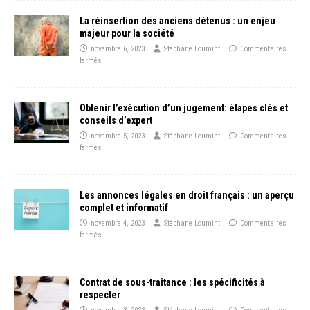
La réinsertion des anciens détenus : un enjeu
majeur pour la société
novembre 6, 2023
Stéphane Loumint
Commentaires
fermés
Obtenir l’exécution d’un jugement: étapes clés et
conseils d’expert
novembre 5, 2023
Stéphane Loumint
Commentaires
fermés
Les annonces légales en droit français : un aperçu
complet et informatif
novembre 4, 2023
Stéphane Loumint
Commentaires
fermés
Contrat de sous-traitance : les spécificités à
respecter