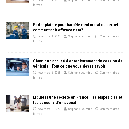
novembre 3, 2023
Stéphane Loumint
Commentaires
fermés
Porter plainte pour harcèlement moral ou sexuel:
comment agir efficacement?
novembre 3, 2023
Stéphane Loumint
Commentaires
fermés
Obtenir un accusé d’enregistrement de cession de
véhicule : Tout ce que vous devez savoir
novembre 2, 2023
Stéphane Loumint
Commentaires
fermés
Liquider une société en France : les étapes clés et
les conseils d’un avocat
novembre 1, 2023
Stéphane Loumint
Commentaires
fermés